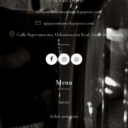
+1 (849) 473-1150
servicioalcliente@anyelypayero.com
apayero@anyelypayero.com
Calle Esperanza #10, Urbanización Real, Santo Domingo
Menu
Inicio
Sobre nosotros